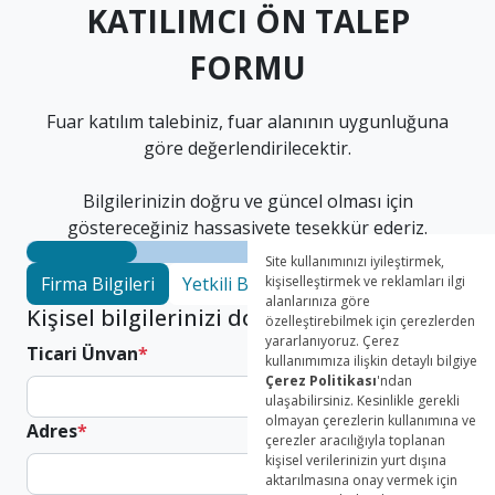
KATILIMCI ÖN TALEP
FORMU
Fuar katılım talebiniz, fuar alanının uygunluğuna
göre değerlendirilecektir.
Bilgilerinizin doğru ve güncel olması için
göstereceğiniz hassasiyete teşekkür ederiz.
Firma Bilgileri
Yetkili Bilgileri
Fuar Katılım Bilgileri
Kişisel bilgilerinizi doldurunuz.
Ticari Ünvan
*
Adres
*