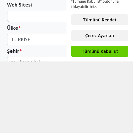
Web Sitesi
Ülke
*
TÜRKİYE
Şehir
*
ŞEHİR SEÇİNİZ
İş Telefonu
*
+90
Faaliyet Alanı
*