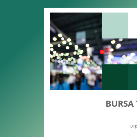
BURSA 
Bil