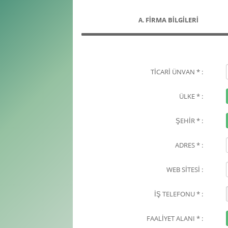
FİRMA BİLGİLERİ
A.
TİCARİ ÜNVAN * :
ÜLKE * :
ŞEHİR * :
ADRES * :
WEB SİTESİ :
İŞ TELEFONU * :
FAALİYET ALANI * :