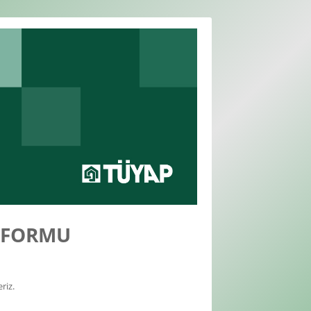
P FORMU
riz.