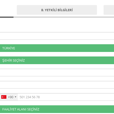
YETKİLİ BİLGİLERİ
B.
TÜRKİYE
ŞEHİR SEÇİNİZ
+90
FAALİYET ALANI SEÇİNİZ