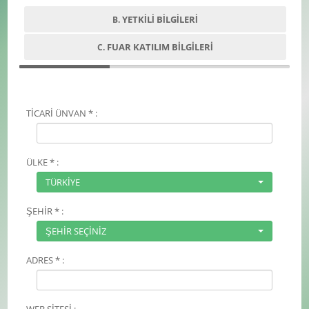
YETKİLİ BİLGİLERİ
B.
FUAR KATILIM BİLGİLERİ
C.
TİCARİ ÜNVAN * :
ÜLKE * :
TÜRKİYE
ŞEHİR * :
ŞEHİR SEÇİNİZ
ADRES * :
WEB SİTESİ :