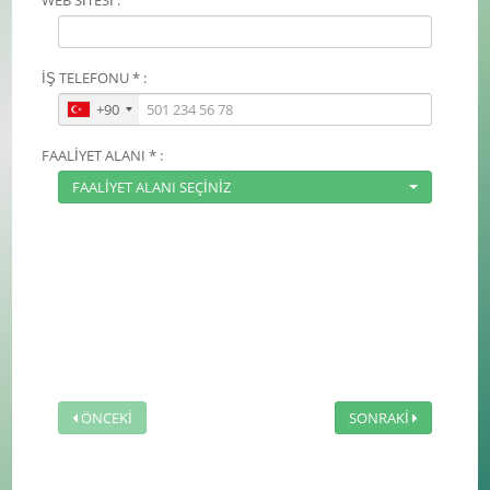
İŞ TELEFONU * :
+90
FAALİYET ALANI * :
FAALİYET ALANI SEÇİNİZ
ÖNCEKİ
SONRAKİ