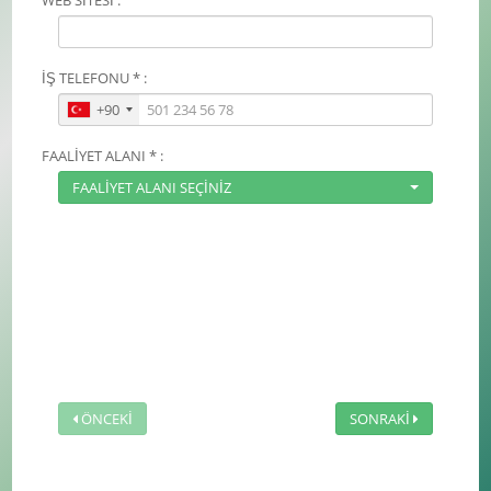
İŞ TELEFONU * :
+90
FAALİYET ALANI * :
FAALİYET ALANI SEÇİNİZ
ÖNCEKİ
SONRAKİ