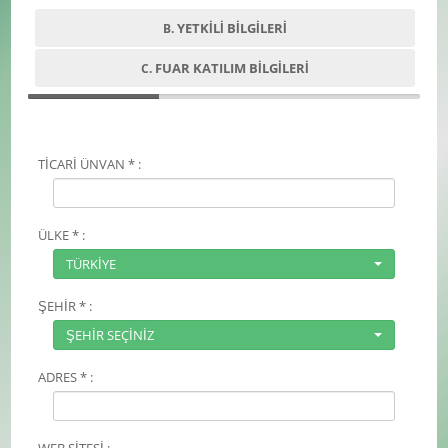
YETKİLİ BİLGİLERİ
B.
FUAR KATILIM BİLGİLERİ
C.
TİCARİ ÜNVAN * :
ÜLKE * :
TÜRKİYE
ŞEHİR * :
ŞEHİR SEÇİNİZ
ADRES * :
WEB SİTESİ :