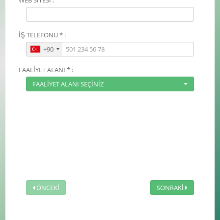
İŞ TELEFONU * :
+90
FAALİYET ALANI * :
FAALİYET ALANI SEÇİNİZ
ÖNCEKİ
SONRAKİ