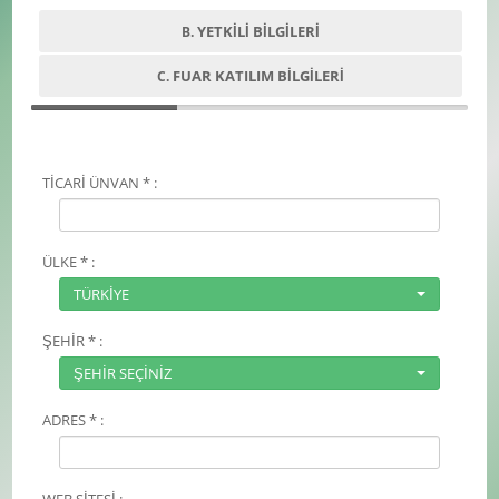
YETKİLİ BİLGİLERİ
B.
FUAR KATILIM BİLGİLERİ
C.
TİCARİ ÜNVAN * :
ÜLKE * :
TÜRKİYE
ŞEHİR * :
ŞEHİR SEÇİNİZ
ADRES * :
WEB SİTESİ :