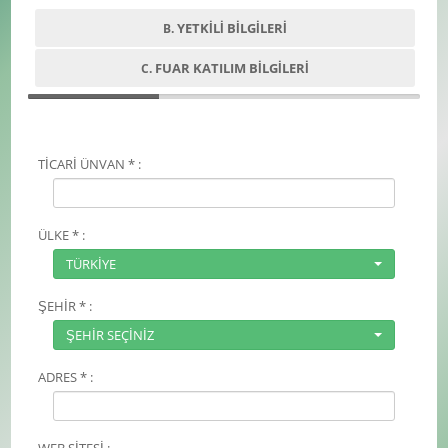
YETKİLİ BİLGİLERİ
B.
FUAR KATILIM BİLGİLERİ
C.
TİCARİ ÜNVAN * :
ÜLKE * :
TÜRKİYE
ŞEHİR * :
ŞEHİR SEÇİNİZ
ADRES * :
WEB SİTESİ :