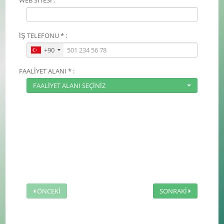
İŞ TELEFONU * :
+90
FAALİYET ALANI * :
FAALİYET ALANI SEÇİNİZ
ÖNCEKİ
SONRAKİ